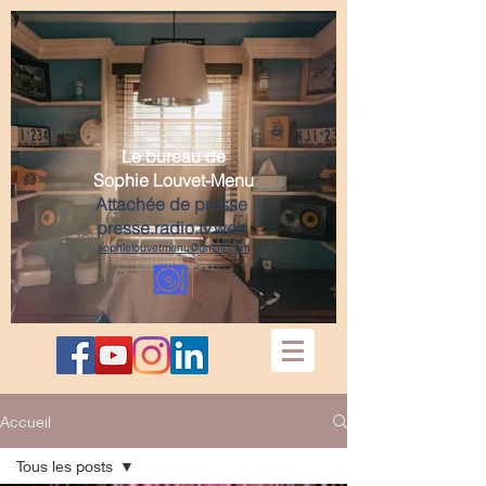
Le bureau de
Sophie Louvet-Menu
Attachée de presse
presse.radio.tv.web
sophielouvetmenu@gmail.com
Accueil
Tous les posts