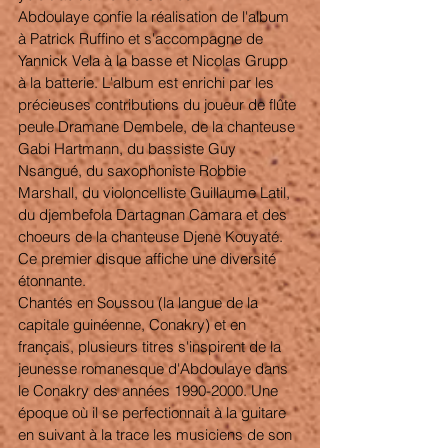
Abdoulaye confie la réalisation de l'album 
à Patrick Ruffino et s'accompagne de 
Yannick Vela à la basse et Nicolas Grupp 
à la batterie. L'album est enrichi par les 
précieuses contributions du joueur de flûte 
peule Dramane Dembele, de la chanteuse 
Gabi Hartmann, du bassiste Guy 
Nsangué, du saxophoniste Robbie 
Marshall, du violoncelliste Guillaume Latil, 
du djembefola Dartagnan Camara et des 
choeurs de la chanteuse Djene Kouyaté. 
Ce premier disque affiche une diversité 
étonnante. 
Chantés en Soussou (la langue de la 
capitale guinéenne, Conakry) et en 
français, plusieurs titres s'inspirent de la 
jeunesse romanesque d'Abdoulaye dans 
le Conakry des années 1990-2000. Une 
époque où il se perfectionnait à la guitare 
en suivant à la trace les musiciens de son 