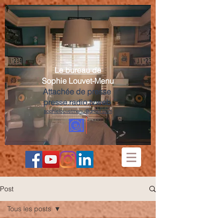
Le bureau de
Sophie Louvet-Menu
Attachée de presse
presse.radio.tv.web
sophielouvetmenu@gmail.com
Post
Tous les posts