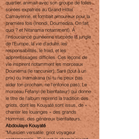
quartier, animait avec son groupe de folles 
soirées expatriés au Grand Hôtel 
Camayenne, et tombait amoureux pour la 
première fois (Inondi, Doumedira, On fait 
quoi ? et Nitanama notamment). À 
l'insouciance guinéenne succède la jungle 
de l'Europe, la vie d'adulte, les 
responsabilités, le froid, et les 
apprentissages difficiles. Ces leçons de 
vie inspirent notamment les morceaux 
Douniéma (le rancunier), Saré (tout à un 
prix) ou Inamakana (si tu ne peux pas 
aider ton prochain, ne l'enfonce pas). Le 
morceau Fefanyi (le bienfaiteur) qui donne 
le titre de l'album reprend la tradition des 
griots, dont les Kouyaté sont issus, de « 
chanter les louanges » des grands 
Hommes, des généreux bienfaiteurs. 
Abdoulaye Kouyaté 
"Musicien versatile, griot voyageur 