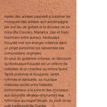
Après des années passées à sublimer les 
musiques des artistes qu'il accompagne 
par son jeu de guitare et la douceur de sa 
Kora (Ba Cissoko, Mariama, Jain et Gabi 
Hartmann entre autres), Abdoulaye 
Kouyaté met son énergie créatrice dans 
un projet personnel qui rassemble ses 
compositions originales. 
En plus du guitariste virtuose, on découvre 
qu'Abdoulaye Kouyaté est un orfèvre de 
mélodies et un chanteur au timbre feutré. 
Tantôt profonde et touchante, tantôt 
rythmée et dansante, sa musique 
métissée oscille entre ballades, 
instrumentaux à la kora et des morceaux 
aux sonorités afropop empruntant leur 
rythmique au coupé décalé, au zouk ou au 
yolé traditionnel de Guinée. 