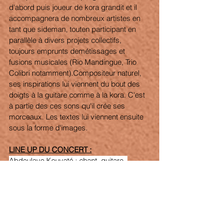
d'abord puis joueur de kora grandit et il 
accompagnera de nombreux artistes en 
tant que sideman, touten participant en 
parallèle à divers projets collectifs, 
toujours emprunts demétissages et 
fusions musicales (Rio Mandingue, Trio 
Colibri notamment).Compositeur naturel, 
ses inspirations lui viennent du bout des 
doigts à la guitare comme à la kora. C'est 
à partie des ces sons qu'il crée ses 
morceaux. Les textes lui viennent ensuite 
sous la forme d'images. 
LINE UP DU CONCERT :
Abdoulaye Kouyaté : chant, guitare, 
koraThierry Fournel : guitareYannick Vela : 
basse + Album Nicolas Grupp: batterie + 
Album Djene Kouayté + Mariana Briones : 
chœurs 
Guests :