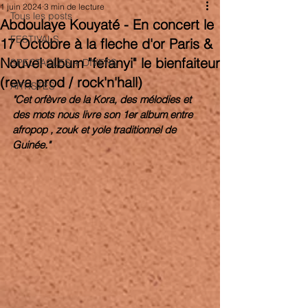
1 juin 2024
3 min de lecture
Tous les posts
Abdoulaye Kouyaté - En concert le
FESTIVALS
17 Octobre à la fleche d'or Paris &
Nouvel album "fefanyi" le bienfaiteur
SPECTACLES + DIVERS
(reva prod / rock'n'hall)
ARTISTES
"Cet orfèvre de la Kora, des mélodies et 
des mots nous livre son 1er album entre 
afropop , zouk et yole traditionnel de 
Guinée."