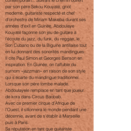
contemporain..."Suivant le chemin ouvert 
par son père Sekou Kouyaté, griot 
moderne, guitariste respecté et chef 
d'orchestre de Miriam Makeba durant ses 
années d'exil en Guinée, Abdoulaye 
Kouyaté façonne son jeu de guitare à 
l’écoute du jazz, du funk, du reggae, le 
Son Cubano ou de la Biguine antillaise tout 
en lui donnant des sonorités mandingues. 
Il cite Paul Simon et Georges Benson en 
inspiration. En Guinée, on l'affuble du 
surnom «jazzman» en raison de son style 
qui s'écarte du mandingue traditionnel. 
Lorsque son père tombe malade, 
Abdoulayele remplace en tant que joueur 
de kora dans Circus Baobab. 
Avec ce premier cirque d'Afrique de 
l'Ouest, il sillonnera le monde pendant une 
décennie, avant de s'établir à Marseille 
puis à Paris. 
Sa réputation en tant que guitariste 