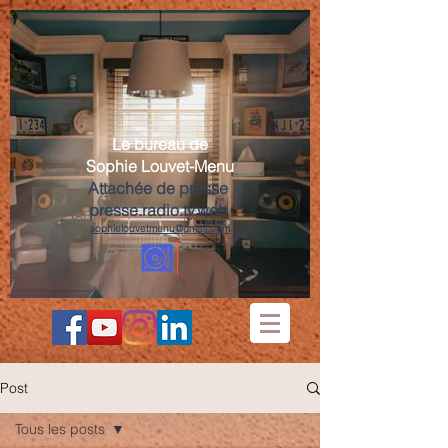
Le bureau de
Sophie Louvet-Menu
Attachée de presse
presse.radio.tv.web
sophielouvetmenu@gmail.com
Post
Tous les posts