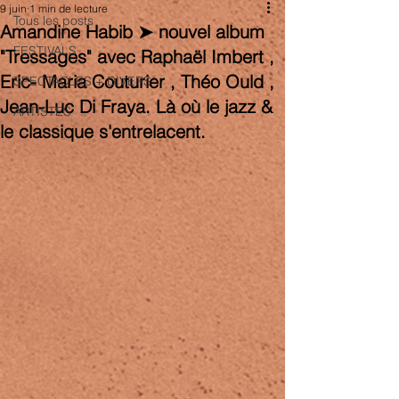
9 juin
1 min de lecture
Tous les posts
Amandine Habib ➤ nouvel album
FESTIVALS
"Tressages" avec Raphaël Imbert ,
Eric- Maria Couturier , Théo Ould ,
SPECTACLES + DIVERS
Jean-Luc Di Fraya. Là où le jazz &
ARTISTES
le classique s'entrelacent.