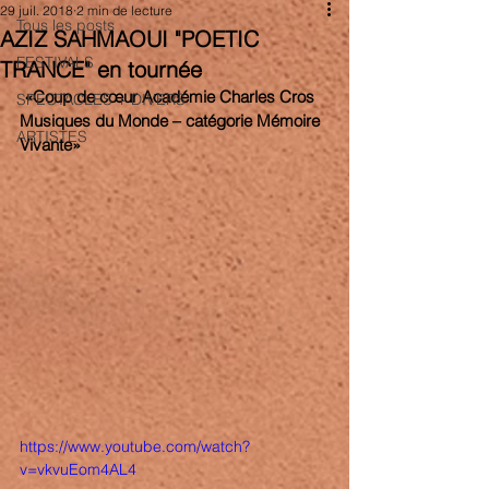
29 juil. 2018
2 min de lecture
Tous les posts
AZIZ SAHMAOUI "POETIC
FESTIVALS
TRANCE" en tournée
«Coup de cœur Académie Charles Cros 
SPECTACLES + DIVERS
Musiques du Monde – catégorie Mémoire 
ARTISTES
Vivante»
https://www.youtube.com/watch?
v=vkvuEom4AL4