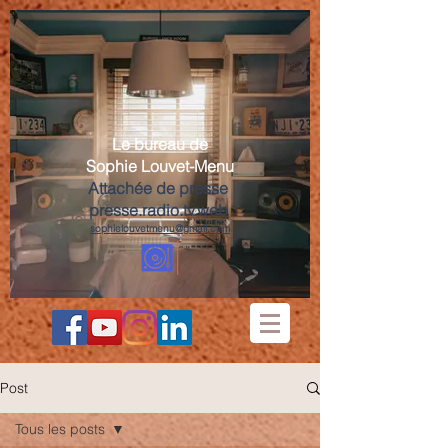
Le bureau de
Sophie Louvet-Menu
Attachée de presse
presse.radio.tv.web
sophielouvetmenu@gmail.com
Post
Tous les posts