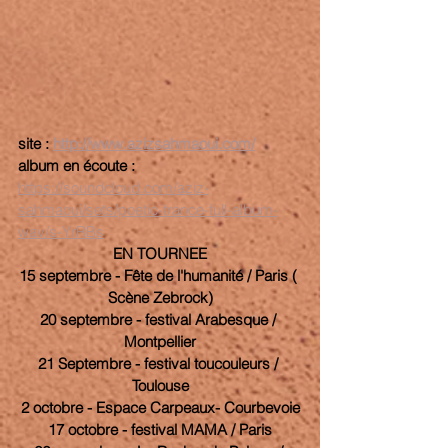
site : 
http://www.azizsahmaoui.com/
album en écoute :
https://soundcloud.com/aziz-
sahmaoui/sets/poetic-trance-full-album-
wav/s-YrRBs
EN TOURNEE
15 septembre - Fête de l'humanité / Paris ( 
Scène Zebrock)
20 septembre - festival Arabesque / 
Montpellier
21 Septembre - festival toucouleurs / 
Toulouse
2 octobre - Espace Carpeaux- Courbevoie
17 octobre - festival MAMA / Paris