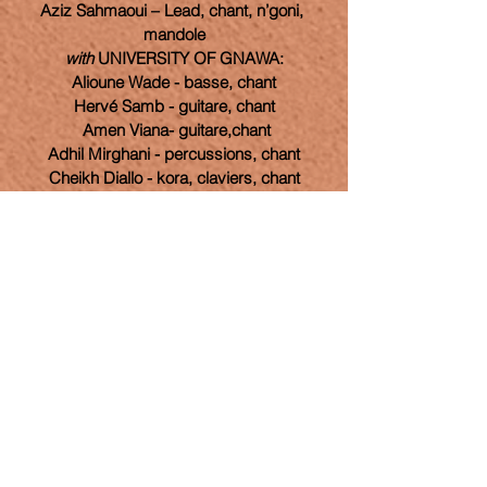
Aziz Sahmaoui – Lead, chant, n’goni, 
mandole
with 
UNIVERSITY OF GNAWA:
Alioune Wade - basse, chant
Hervé Samb - guitare, chant
 Amen Viana- guitare,chant
Adhil Mirghani - percussions, chant
 Cheikh Diallo - kora, claviers, chant 
 Jon Grandcamp : Percussions, vocal
Cyril Atef Drums
Rime Sahmaoui Choirs
Produced by Martin Messonnier
Recorded & mixed by Matthias Weber
Executive production Zohra Haddouch
ARTISTES