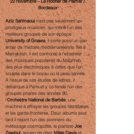
22 novembre – Le Rocher de Palmer / 
Bordeaux
Aziz Sahmaoui
 n'est pas seulement un 
prodigieux musicien, qui mène l'un des 
meilleurs groupes de son époque : 
University of Gnawa
, il porte aussi un pan 
entier de l'histoire méditerranéenne. Né à 
Marrakesh, il est confronté à l'essentiel 
des musiques populaires du Maghreb, 
des plus électroniques à celles que l'on 
sculpte dans le boyau ou la peau tannée. 
À l'issue de ses études de lettres, il 
débarque à Paris et y co-fonde l'un des 
groupes phares des années 90, 
l'
Orchestre National de Barbès
, une 
machine à effrayer les groupes identitaires 
et les garde-frontières. Deux albums plus 
tard il rejoint l'un des pionniers du 
métissage cosmopolite, le pianiste 
Joe 
Zawinul
, ancien de chez 
Miles Davis
 et 