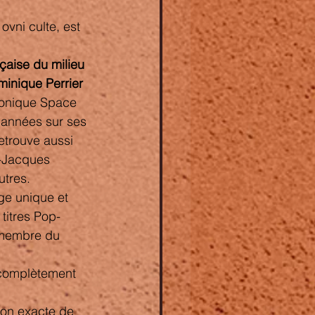
ovni culte, est 
aise du milieu 
minique Perrier 
tronique Space 
années sur ses 
etrouve aussi 
n-Jacques 
utres.
ge unique et 
titres Pop-
 membre du 
 complètement 
ion exacte de 