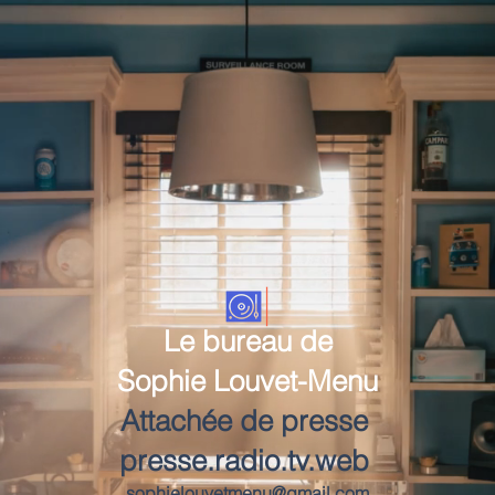
Le bureau de
Sophie Louvet-Menu
Attachée de presse
presse.radio.tv.web
sophielouvetmenu@gmail.com