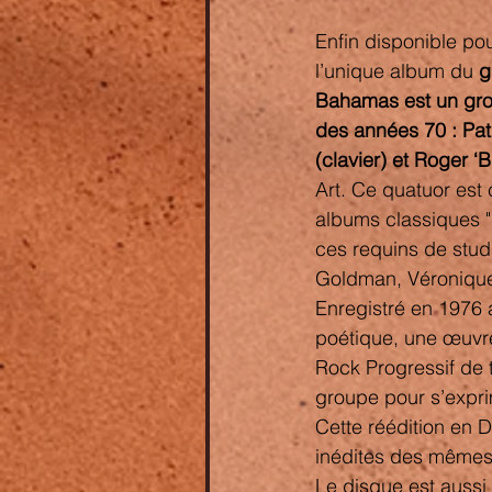
Enfin disponible pou
l’unique album du
 
Bahamas est un grou
des années 70 : Patr
(clavier) et Roger ‘B
Art. Ce quatuor es
albums classiques "
ces requins de stud
Goldman, Véronique 
Enregistré en 1976 
poétique, une œuvre 
Rock Progressif de 
groupe pour s’expri
Cette réédition en 
inédites des mêmes 
Le disque est aussi 