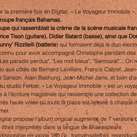
r la première fois en Digital, « Le Voyageur Immobile », 
groupe français Bahamas.
pe qui rassemblait la crème de la scène musicale franç
ice Tison (guitare), Didier Batard (basse), ainsi que Do
unny’ Rizzitelli (batterie
) qui formaient déjà le duo élec
t connu pour avoir accompagné Christophe pendant des 
Les paradis perdus", "Les mot bleus", "Samouraï"... On r
io aux côtés de Bernard Lavilliers, Francis Cabrel, Jea
Sanson, Alain Bashung, Jean-Michel Jarre, et bien d'a
au studio Ferber, « Le Voyageur Immobile » est un voya
à l’écriture magistrale qui rassemble une collection de 
très haute volée où toute la place est laissée à chaque
mer.
Digital propose l’album original augmenté de 7 versions
titres interprétés dans la langue de Shakespeare.
disponible en vinyle 180 Gr., format gatefold, reproduct