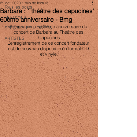
29 oct. 2023
1 min de lecture
Tous les posts
Barbara : " théâtre des capucines"
FESTIVALS
60ème anniversaire - Bmg
À l’occasion du 60ème anniversaire du 
SPECTACLES + DIVERS
concert de Barbara au Théâtre des 
Capucines
ARTISTES
L’enregistrement de ce concert fondateur 
est de nouveau disponible en format CD 
et vinyle.