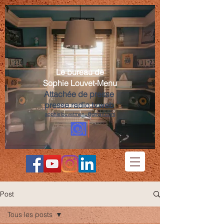
Le bureau de
Sophie Louvet-Menu
Attachée de presse
presse.radio.tv.web
sophielouvetmenu@gmail.com
Post
Tous les posts