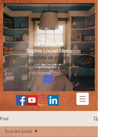
Le bureau de
Sophie Louvet-Menu
Attachée de presse
presse.radio.tv.web
sophielouvetmenu@gmail.com
Post
Tous les posts