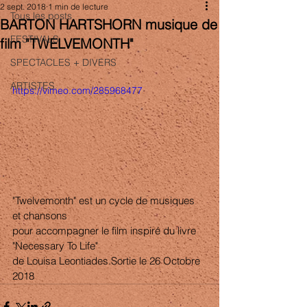
2 sept. 2018
1 min de lecture
Tous les posts
BARTON HARTSHORN musique de
FESTIVALS
film "TWELVEMONTH"
SPECTACLES + DIVERS
ARTISTES
https://vimeo.com/285968477
"Twelvemonth" est un cycle de musiques 
et chansons
pour accompagner le film inspiré du livre 
"Necessary To Life"
de Louisa Leontiades.Sortie le 26 Octobre 
2018