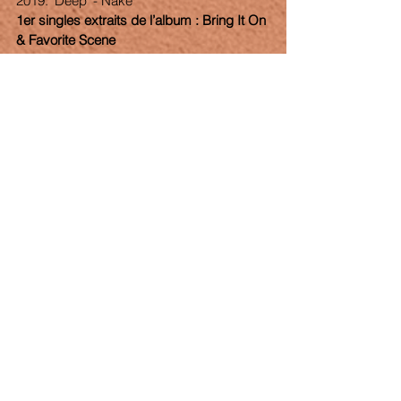
2019: ‘Deep’ - Nake
1er singles extraits de l’album : Bring It On 
& Favorite Scene  
BONUS 
: Les deux singles "Howl" et "Mine 
All Mine", sortis en 2020 et mixés par 
Jim 
Diamond
, le producteur mythique de la 
scène garage rock de Detroit (The White 
Stripes, The Sonics) seront disponibles en 
titres bonus
.
Voir tout
Posts récents