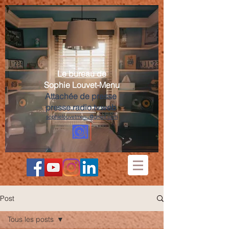
Le bureau de
Sophie Louvet-Menu
Attachée de presse
presse.radio.tv.web
sophielouvetmenu@gmail.com
Post
Tous les posts