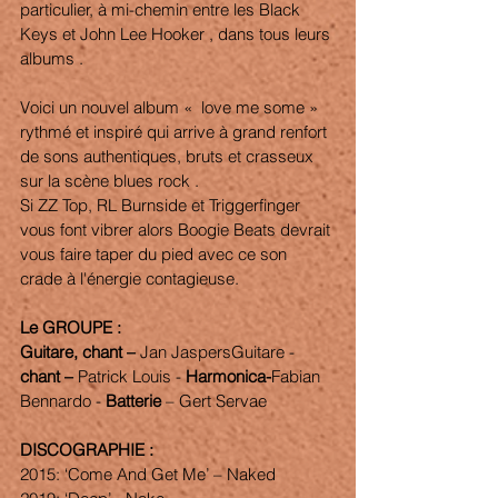
particulier, à mi-chemin entre les Black 
Keys et John Lee Hooker , dans tous leurs 
albums . 
Voici un nouvel album «  love me some » 
rythmé et inspiré qui arrive à grand renfort 
de sons authentiques, bruts et crasseux 
sur la scène blues rock . 
Si ZZ Top, RL Burnside et Triggerfinger 
vous font vibrer alors Boogie Beats devrait 
vous faire taper du pied avec ce son 
crade à l'énergie contagieuse.
Le GROUPE : 
Guitare, chant –
 Jan JaspersGuitare - 
chant –
 Patrick Louis - 
Harmonica-
Fabian 
Bennardo - 
Batterie 
– Gert Servae
DISCOGRAPHIE : 
2015: ‘Come And Get Me’ – Naked 