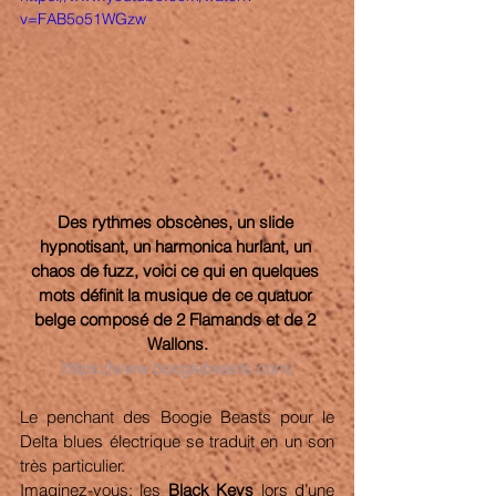
v=FAB5o51WGzw
Des rythmes obscènes, un slide 
hypnotisant, un harmonica hurlant, un 
chaos de fuzz, voici ce qui en quelques 
mots définit la musique de ce quatuor 
belge composé de 2 Flamands et de 2 
Wallons.
https://www.boogiebeasts.com/
Le penchant des Boogie Beasts pour le 
Delta blues électrique se traduit en un son 
très particulier. 
Imaginez-vous: les 
Black Keys
 lors d’une 