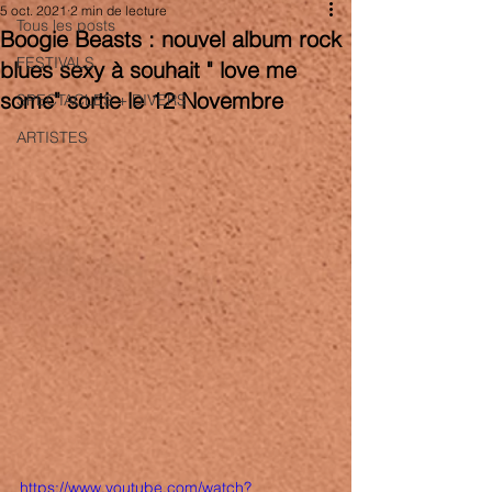
5 oct. 2021
2 min de lecture
Tous les posts
Boogie Beasts : nouvel album rock
FESTIVALS
blues sexy à souhait " love me
some" sortie le 12 Novembre
SPECTACLES + DIVERS
ARTISTES
https://www.youtube.com/watch?