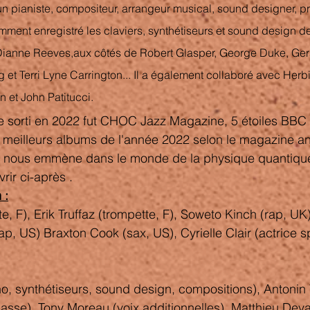
un 
pianiste
, 
compositeur
, 
arrangeur musical
, sound designer, 
p
amment enregistré les claviers, synthétiseurs et sound design d
Dianne Reeves
,aux côtés de 
Robert Glasper
, 
George Duke
, 
Ger
g
 et 
Terri Lyne Carrington
... 
Il a également collaboré avec Herb
n et John Patitucci.
 sorti en 2022 fut 
CHOC Jazz Magazine, 5 étoiles BBC 
x meilleurs albums de l'année 2022 selon le magazine a
 nous emmène dans le monde de la physique quantique 
vrir ci-après .
 :
te, F), Erik Truffaz (trompette, F), Soweto Kinch (rap, UK
rap, US) Braxton Cook (sax, US), Cyrielle Clair (actrice 
o, synthétiseurs, sound design, compositions), Antonin Vi
asse), Tony Moreau (voix additionnelles), Matthieu Dev