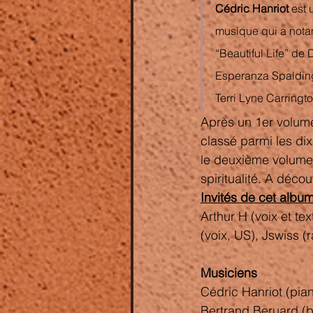
Cédric Hanriot 
est 
musique
 qui a not
“
Beautiful Life
” de 
Esperanza Spaldin
Terri Lyne Carringto
Après un 1er volume
classé parmi les di
le deuxième volume
spiritualité. A décou
Invités de cet album
Arthur H (voix et tex
(voix, US), Jswiss (
Musiciens
Cédric Hanriot (pian
Bertrand Beruard (b