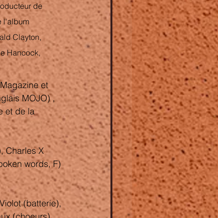
roducteur de 
e l'album 
ald Clayton
, 
ie Hancock, 
Magazine et 
nglais MOJO) , 
et de la 
), Charles X 
spoken words, F)
olot (batterie), 
aux (choeurs)