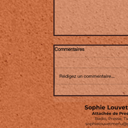
Commentaires
Rédigez un commentaire...
Michel Portal ➤ "Quelques
notes sur la liberté" - un film
& un album . Ultime
Sophie Louve
témoignage d'un des géants
Attachée de Pres
du jazz .
Radio, Presse, T
sophielouvetmenu@