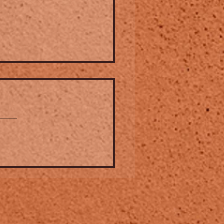
ival Jazz à la petite
nce ➤ du 10 au12 juillet à
asbourg avec OCTA-
rine Morlin - Malik Ziad -
 Welter - Sophie Alour-
 Issa- Léonie -