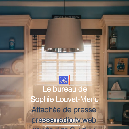
Le bureau de
Sophie Louvet-Menu
Attachée de presse
presse.radio.tv.web
sophielouvetmenu@gmail.com