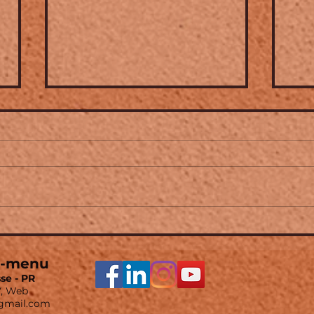
Amandine Habib ➤ nouvel
Fest
album "Tressages" avec
Fra
Raphaël Imbert , Eric- Maria
Str
t-menu
Couturier , Théo Ould , Jean-
Séve
se - PR
Luc Di Fraya. Là où le jazz &
Klar
V, Web
le classique s'entrelacent.
Lara
gmail.com