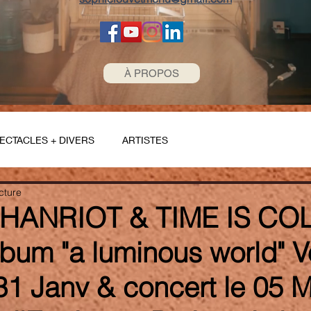
À PROPOS
ECTACLES + DIVERS
ARTISTES
cture
HANRIOT & TIME IS CO
lbum "a luminous world" V
 31 Janv & concert le 05 