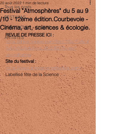
20 août 2022
1 min de lecture
Tous les posts
Festival "Atmosphères" du 5 au 9
FESTIVALS
/10 - 12ème édition.Courbevoie -
Cinéma, art, sciences & écologie.
SPECTACLES + DIVERS
REVUE DE PRESSE ICI : 
ARTISTES
https://drive.google.com/file/d/1ISslYLVlvM
SyUlv5QAsb24keLMUZ4SOT/view?
usp=sharing
Site du festival : 
https://www.atmospheresfestival.com/
Labellisé fête de la Science . 