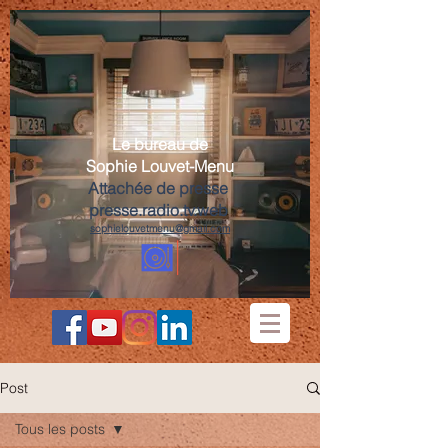
Le bureau de
Sophie Louvet-Menu
Attachée de presse
presse.radio.tv.web
sophielouvetmenu@gmail.com
Post
Tous les posts