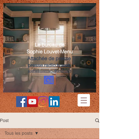
Le bureau de
Sophie Louvet-Menu
Attachée de presse
presse.radio.tv.web
sophielouvetmenu@gmail.com
Post
Tous les posts