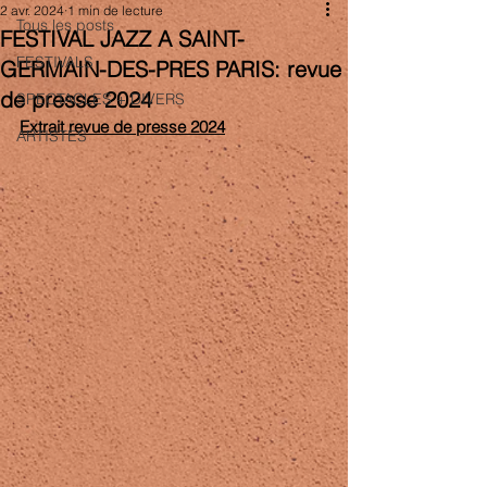
2 avr. 2024
1 min de lecture
Tous les posts
FESTIVAL JAZZ A SAINT-
FESTIVALS
GERMAIN-DES-PRES PARIS: revue
de presse 2024
SPECTACLES + DIVERS
Extrait revue de presse 2024
ARTISTES