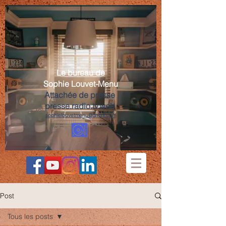
Le bureau de
Sophie Louvet-Menu
Attachée de presse
presse.radio.tv.web
sophielouvetmenu@gmail.com
Post
Tous les posts