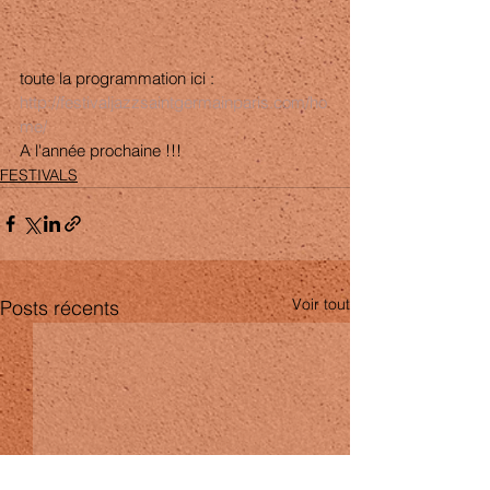
toute la programmation ici :
http://festivaljazzsaintgermainparis.com/ho
me/
A l'année prochaine !!! 
FESTIVALS
Voir tout
Posts récents