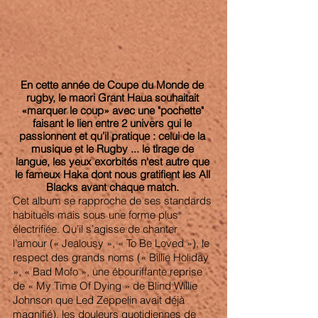
En cette année de Coupe du Monde de 
rugby, le maori Grant Haua souhaitait 
«marquer le coup» avec une "pochette" 
faisant le lien entre 2 univers qui le 
passionnent et qu’il pratique : celui de la 
musique et le Rugby ... le tirage de 
langue, les yeux exorbités n'est autre que 
le fameux Haka dont nous gratifient les All 
Blacks avant chaque match. 
Cet album se rapproche de ses standards 
habituels mais sous une forme plus 
électrifiée. Qu’il s’agisse de chanter 
l’amour (« Jealousy », « To Be Loved »), le 
respect des grands noms (« Billie Holiday 
», « Bad Mofo », une ébouriffante reprise 
de « My Time Of Dying » de Blind Willie 
Johnson que Led Zeppelin avait déjà 
magnifié), les douleurs quotidiennes de 