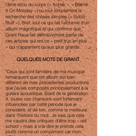
l’âme et/ou du corps (« Aches », « Blame 
It On Monday ») ou tout simplement la 
recherche des choses simples (« Good 
Stuff »). Bref, tout ce qui fait l’alchimie d’un 
album magnifique et qui confirme que 
Grant Haua fait définitivement partie de 
ces artistes qui ont ce « petit truc en plus 
» qui n’appartient qu’aux plus grands.
QUELQUES MOTS DE GRANT 
"Ceux qui sont familiers de ma musique 
remarquent que cet album est bien 
différent de mes précédentes productions 
que j’avais composés principalement à la 
guitare acoustique. Étant de la génération 
X, toutes ces chansons sont fortement 
influencées par cette période que je 
considère, et de loin, comme la meilleure 
dans l’histoire du rock. Je sais que cela 
me vaudra des critiques d’être trop « old 
school » mais à vrai dire je prends cela 
plutôt comme un compliment car mon 