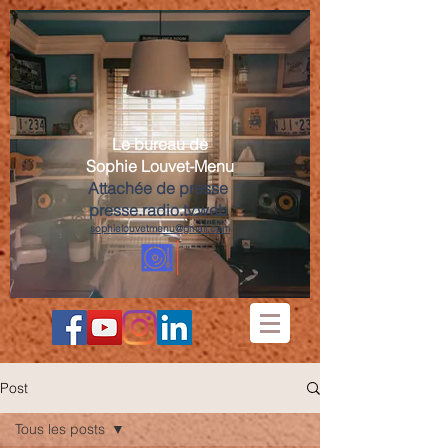
Le bureau de
Sophie Louvet-Menu
Attachée de presse
presse.radio.tv.web
sophielouvetmenu@gmail.com
Post
Tous les posts