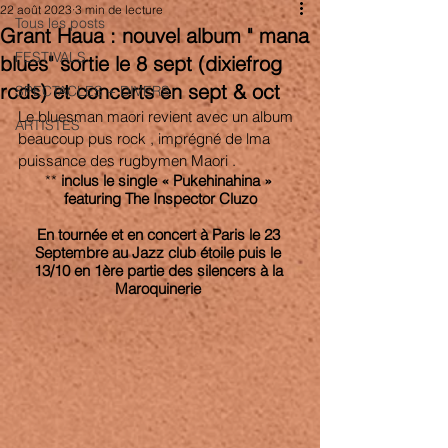
22 août 2023
3 min de lecture
Tous les posts
Grant Haua : nouvel album " mana
FESTIVALS
blues" sortie le 8 sept (dixiefrog
rcds) et concerts en sept & oct
SPECTACLES + DIVERS
Le bluesman maori revient avec un album 
ARTISTES
beaucoup pus rock , imprégné de lma 
puissance des rugbymen Maori . 
** 
inclus le single « Pukehinahina » 
featuring The Inspector Cluzo
En tournée et en concert à Paris le 23 
Septembre au Jazz club étoile puis le 
13/10 en 1ère partie des silencers à la 
Maroquinerie 