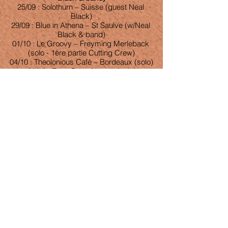
25/09 : Solothurn – Suisse (guest Neal 
Black)
29/09 : Blue in Athena – St Saulve (w/Neal 
Black & band)
01/10 : Le Groovy – Freyming Merleback 
(solo - 1ère partie Cutting Crew)
04/10 : Theolonious Café – Bordeaux (solo)
06/10 : Zygo Bar – Nantes (solo)
13/10 : La Maroquinerie – Paris (solo - 
1ère partie The Silencers)
14/10 : Le Grillen – Colmar (solo - 1ère 
partie The Silencers)
15/10 : Chez Paulette – Pagney Derrière 
Barine (solo - 1ère partie The Silencers)
26/10 : Dampierre en Yvelines en Yvelines 
: « les 17 » (solo)
Voir tout
Posts récents