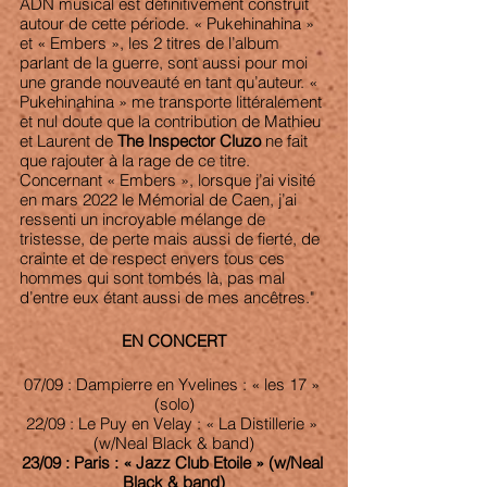
ADN musical est définitivement construit 
autour de cette période. « Pukehinahina » 
et « Embers », les 2 titres de l’album 
parlant de la guerre, sont aussi pour moi 
une grande nouveauté en tant qu’auteur. « 
Pukehinahina » me transporte littéralement 
et nul doute que la contribution de Mathieu 
et Laurent de 
The Inspector Cluzo 
ne fait 
que rajouter à la rage de ce titre. 
Concernant « Embers », lorsque j’ai visité 
en mars 2022 le Mémorial de Caen, j’ai 
ressenti un incroyable mélange de 
tristesse, de perte mais aussi de fierté, de 
crainte et de respect envers tous ces 
hommes qui sont tombés là, pas mal 
d’entre eux étant aussi de mes ancêtres." 
EN CONCERT
07/09 : Dampierre en Yvelines : « les 17 » 
(solo)
22/09 : Le Puy en Velay : « La Distillerie » 
(w/Neal Black & band)
23/09 : Paris : « Jazz Club Etoile » (w/Neal 
Black & band)