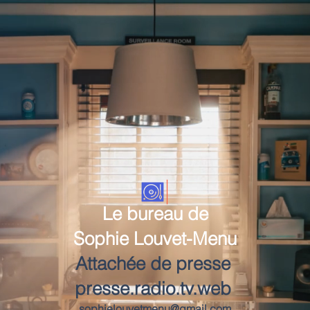
Le bureau de
Sophie Louvet-Menu
Attachée de presse
presse.radio.tv.web
sophielouvetmenu@gmail.com