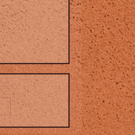
ival Jazz à la petite
nce ➤ du 10 au12 juillet à