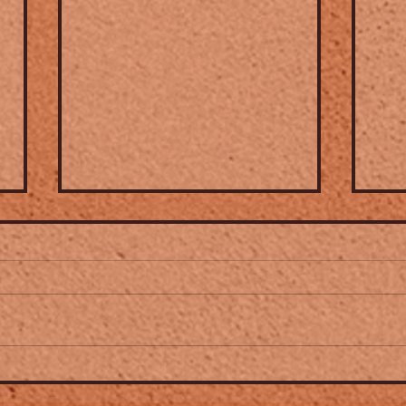
Amandine Habib ➤ nouvel
Fest
album "Tressages" avec
Fra