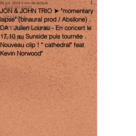
26 juil. 2024
2 min de lecture
Tous les posts
JON & JOHN TRIO ➤ "momentary
FESTIVALS
lapse" (binaural prod / Absilone) .
DA : Julien Lourau - En concert le
SPECTACLES + DIVERS
17.10 au Sunside puis tournée .
ARTISTES
Nouveau clip ! " cathedral" feat
Kevin Norwood"