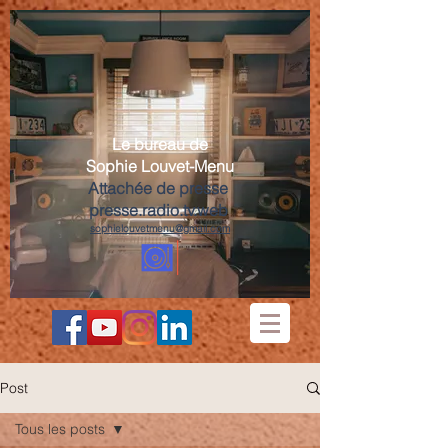
Le bureau de
Sophie Louvet-Menu
Attachée de presse
presse.radio.tv.web
sophielouvetmenu@gmail.com
Post
Tous les posts