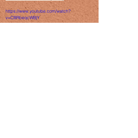
https://www.youtube.com/watch?
v=CBRbeqcWBjY
ARTISTES
Voir tout
Posts récents