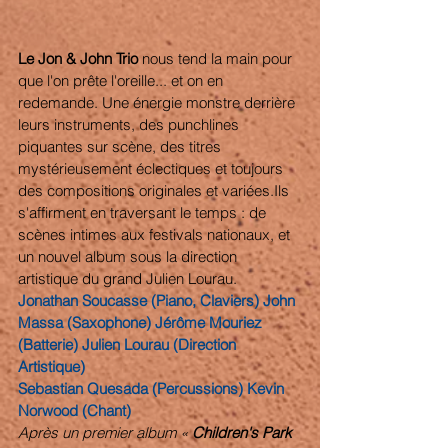
Le Jon & John Trio 
nous tend la main pour 
que l'on prête l'oreille... et on en 
redemande. Une énergie monstre derrière 
leurs instruments, des punchlines 
piquantes sur scène, des titres 
mystérieusement éclectiques et toujours 
des compositions originales et variées.Ils 
s'affirment en traversant le temps : de 
scènes intimes aux festivals nationaux, et 
un nouvel album sous la direction 
artistique du grand Julien Lourau.
Jonathan Soucasse (Piano, Claviers) John 
Massa (Saxophone) Jérôme Mouriez 
(Batterie) Julien Lourau (Direction 
Artistique)
Sebastian Quesada (Percussions) Kevin 
Norwood (Chant)
Après un premier album « 
Children's Park 