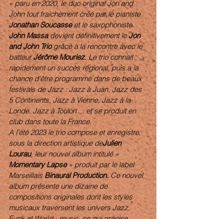
» paru en 2020, le duo original Jon and 
John tout fraichement créé par le pianiste 
Jonathan Soucasse 
et le saxophoniste 
John Massa 
devient définitivement le 
Jon 
and John Trio 
grâce à la rencontre avec le 
batteur 
Jérôme Mouriez
. Le trio connait 
rapidement un succès régional, puis a la 
chance d'être programmé dans de beaux 
festivals de Jazz : Jazz à Juan, Jazz des 
5 Continents, Jazz à Vienne, Jazz à la 
Londe, Jazz à Toulon ... et se produit en 
club dans toute la France.
A l'été 2023 le trio compose et enregistre, 
sous la direction artistique de
Julien 
Lourau
, leur nouvel album intitulé « 
Momentary Lapse 
» produit par le label 
Marseillais 
Binaural Production. 
Ce nouvel 
album présente une dizaine de 
compositions originales dont les styles 
musicaux traversent les univers Jazz, 
Funk et World - music, ce qui précise 