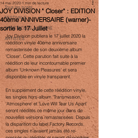
14 mai 2020
1 min de lecture
Tous les posts
JOY DIVISION " Closer" : EDITION
FESTIVALS
40ème ANNIVERSAIRE (warner)-
sortie le 17 Juillet
SPECTACLES + DIVERS
Joy Division publiera le 17 juillet 2020 la 
ARTISTES
réédition vinyle 40ème anniversaire 
remasterisée de son deuxième album 
'Closer'. Cette parution fait suite à la 
réédition de leur incontournable premier 
album 'Unknown Pleasures' et sera 
disponible en vinyle transparent. 
En supplément de cette réédition vinyle, 
les singles hors-album 'Transmission,' 
'Atmosphere' et 'Love Will Tear Us Apart' 
seront réédités ce même jour dans de 
nouvelles versions remasterisées. Depuis 
la disparition du label Factory Records, 
ces singles n’avaient jamais été re-
pressés ou réédités et seront disponibles 