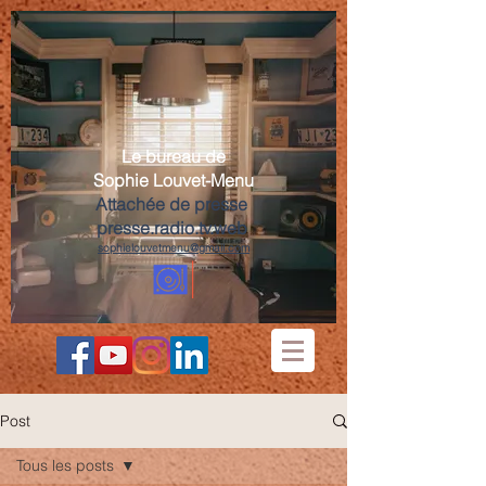
Le bureau de
Sophie Louvet-Menu
Attachée de presse
presse.radio.tv.web
sophielouvetmenu@gmail.com
Post
Tous les posts