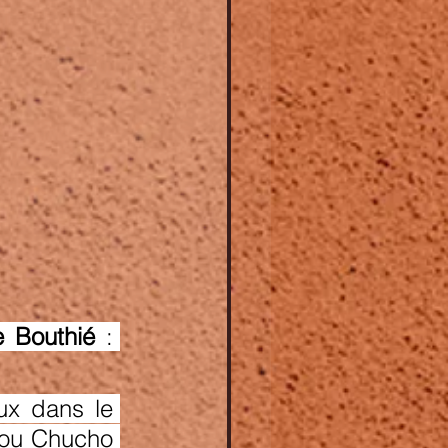
e Bouthié 
: 
x dans le 
ou Chucho 