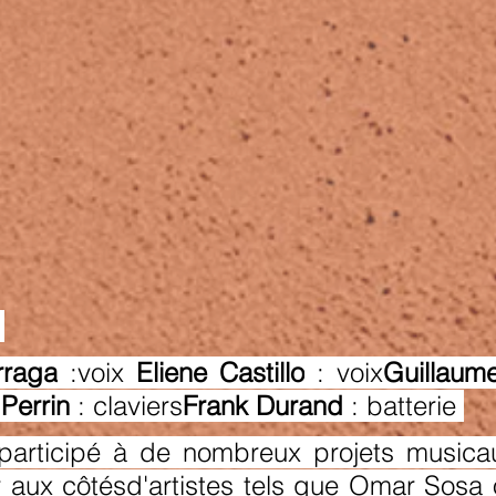
 
rraga
 :voix 
Eliene Castillo
 : voix
Guillaum
 Perrin
 : claviers
Frank Durand 
: batterie 
participé à de nombreux projets musicau
 aux côtésd'artistes tels que Omar Sosa 