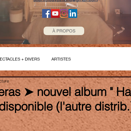
À PROPOS
ECTACLES + DIVERS
ARTISTES
cture
eras ➤ nouvel album " Ha
isponible (l'autre distrib.