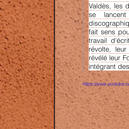
Valdès, les 
se lancent
discographiq
fait sens pou
travail d'écr
révolte, leu
révélé leur F
intégrant de
https://www.youtube