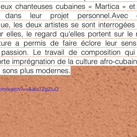
deux chanteuses cubaines « Martica » et 
 dans leur projet personnel.Avec c
ue, les deux artistes se sont interrogées 
r elles, le regard qu'elles portent sur le
iture a permis de faire éclore leur sensibi
r passion. Le travail de composition qui 
orte imprégnation de la culture afro-cubaine
s sons plus modernes.
.com/watch?v=8J6sTZgZiuQ