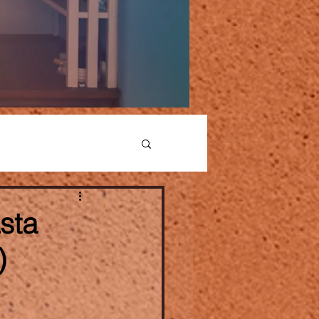
sta
)