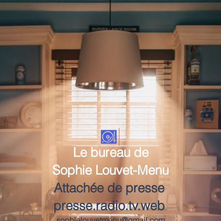
Le bureau de
Sophie Louvet-Menu
Attachée de presse
presse.radio.tv.web
sophielouvetmenu@gmail.com