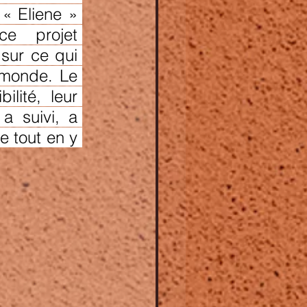
« Eliene » 
e projet 
sur ce qui 
 monde. Le 
lité, leur 
a suivi, a 
 tout en y 