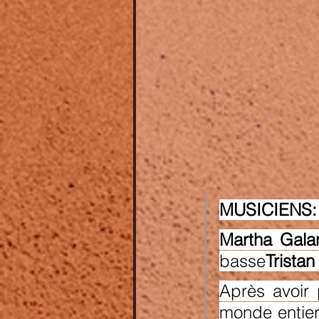
MUSICIENS:
Martha Gala
basse
Tristan
Après avoir 
monde entier