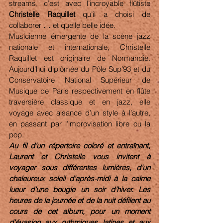
streams, c’est avec l’incroyable flûtiste 
Christelle Raquillet
 qu’il a choisi de 
collaborer … et quelle belle idée. 
Musicienne émergente de la scène jazz 
nationale et internationale, Christelle 
Raquillet est originaire de Normandie. 
Aujourd’hui diplômée du Pôle Sup’93 et du 
Conservatoire National Supérieur de 
Musique de Paris respectivement en flûte 
traversière classique et en jazz, elle 
voyage avec aisance d’un style à l’autre, 
en passant par l’improvisation libre ou la 
pop.
Au fil d’un répertoire coloré et entraînant, 
Laurent et Christelle vous invitent à 
voyager sous différentes lumières, d’un 
chaleureux soleil d’après-midi à la calme 
lueur d’une bougie un soir d’hiver. Les 
heures de la journée et de la nuit défilent au 
cours de cet album, pour un moment 
d’évasion aux rythmiques latines et aux 