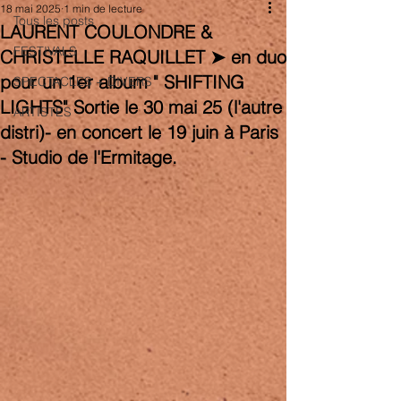
18 mai 2025
1 min de lecture
Tous les posts
LAURENT COULONDRE &
FESTIVALS
CHRISTELLE RAQUILLET ➤ en duo
pour un 1er album " SHIFTING
SPECTACLES + DIVERS
LIGHTS" Sortie le 30 mai 25 (l'autre
ARTISTES
distri)- en concert le 19 juin à Paris
- Studio de l'Ermitage.