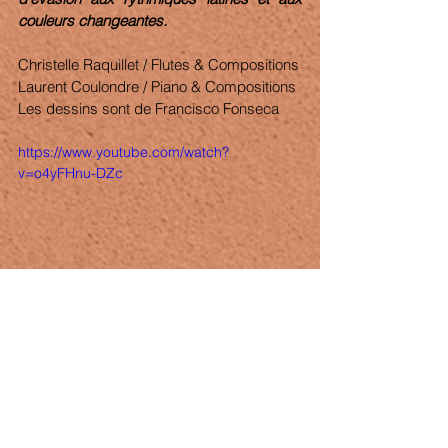
couleurs changeantes.
Christelle Raquillet / Flutes & Compositions
Laurent Coulondre / Piano & Compositions
Les dessins sont de Francisco Fonseca 
https://www.youtube.com/watch?
v=o4yFHnu-DZc
Voir tout
Posts récents