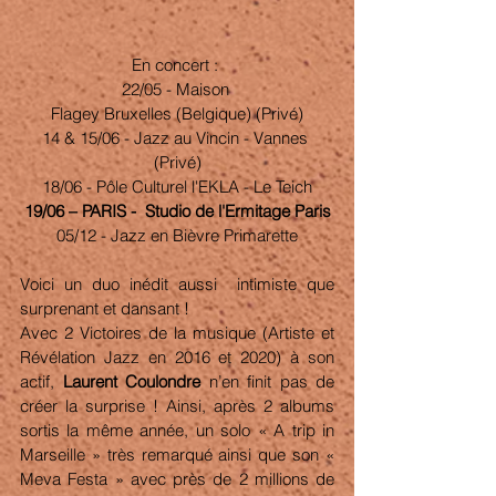
En concert : 
22/05 - Maison 
Flagey Bruxelles (Belgique) (Privé)
14 & 15/06 - Jazz au Vincin - Vannes 
(Privé)
18/06 - Pôle Culturel l'EKLA - Le Teich
19/06 – PARIS -  Studio de l'Ermitage Paris
05/12 - Jazz en Bièvre Primarette
Voici un duo inédit aussi  intimiste que 
surprenant et dansant ! 
Avec 2 Victoires de la musique (Artiste et 
Révélation Jazz en 2016 et 2020) à son 
actif, 
Laurent Coulondre
 n’en finit pas de 
créer la surprise ! Ainsi, après 2 albums 
sortis la même année, un solo « A trip in 
Marseille » très remarqué ainsi que son « 
Meva Festa » avec près de 2 millions de 