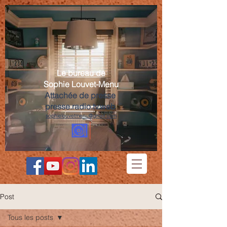
Le bureau de
Sophie Louvet-Menu
Attachée de presse
presse.radio.tv.web
sophielouvetmenu@gmail.com
Post
Tous les posts