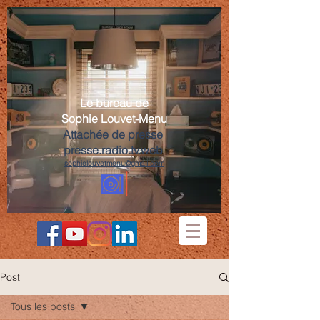
Le bureau de
Sophie Louvet-Menu
Attachée de presse
presse.radio.tv.web
sophielouvetmenu@gmail.com
Post
Tous les posts