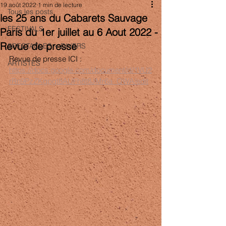
19 août 2022
1 min de lecture
Tous les posts
les 25 ans du Cabarets Sauvage
FESTIVALS
Paris du 1er juillet au 6 Aout 2022 -
Revue de presse
SPECTACLES + DIVERS
Revue de presse ICI : 
ARTISTES
https://docs.google.com/document/d/1VU2
rRn9PzZKgpgt8AUFh8t8JMr6a_QWA/edit