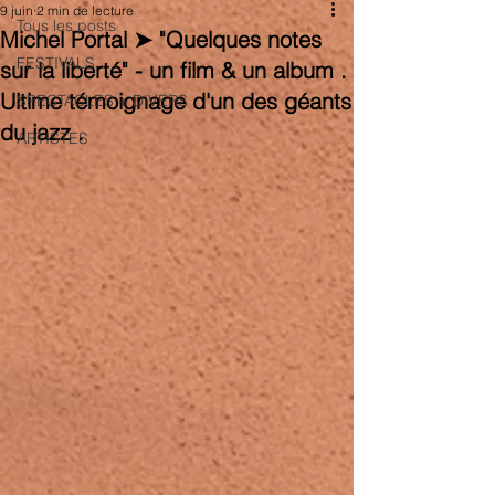
9 juin
2 min de lecture
Tous les posts
Michel Portal ➤ "Quelques notes
FESTIVALS
sur la liberté" - un film & un album .
Ultime témoignage d'un des géants
SPECTACLES + DIVERS
du jazz .
ARTISTES