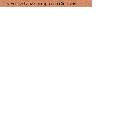
-> Festival Jazz campus en Clunisois 
Cluny Sélection du 16 au 23 aout
-> Ciné Jazz en Place Dinan Séance avec 
l'Émeraude Cinéma le 24 aout
-> Festival D¶'Jazz à Nevers Nevers le 11 
novembre
https://www.youtube.com/watch?
v=0W7oqyCXORQ
Voir tout