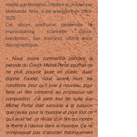
réalisé par Benjamin Delattre et produit par 
Melisande, films, a été enregistré en 2022-
2023. 
Cet album posthume rassemble 18 
improvisations (clarinette basse, 
bandonéon, sax soprano), ultime trace 
discographique.
« Nous avons commencé pendant la 
période du Covid. Michel Portal souffrait de 
ne plus pouvoir jouer en public. Avec 
Sophie Faudel, nous avons réuni les 
conditions pour qu’il joue à nouveau, pour 
faire un film consacré au processus de 
composition. J’ai senti tout de suite que 
Michel Portal était sensible à la passion 
que j’avais pour la musique et pour tout ce 
qu’il avait fait. Je rêvais d’un film qui montre 
la liberté à l’œuvre dans la musique. Ça ne 
m’intéressait pas d’aborder théoriquement 