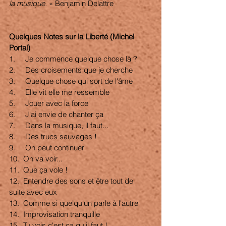
la musique.
 » Benjamin Delattre 
Quelques Notes sur la Liberté (Michel 
Portal)
1.     Je commence quelque chose là ?
2.     Des croisements que je cherche
3.     Quelque chose qui sort de l'âme
4.     Elle vit elle me ressemble
5.     Jouer avec la force
6.     J'ai envie de chanter ça
7.     Dans la musique, il faut...
8.     Des trucs sauvages !
9.     On peut continuer
10.  On va voir...
11.  Que ça vole !
12.  Entendre des sons et être tout de 
suite avec eux
13.  Comme si quelqu'un parle à l'autre
14.  Improvisation tranquille
15.  Tu vois c'est ça qu'il faut !