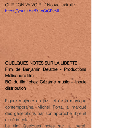
CLIP " ON VA VOIR..." Nouvel extrait : 
https://youtu.be/fYLnCtCRvMI
QUELQUES NOTES SUR LA LIBERTE 
Film de Benjamin Delattre - Productions 
Mélisandre film - 
BO du film chez 
Cézame music – Inouïe 
distribution
Figure majeure du jazz et de la musique 
contemporaine, Michel Portal a marqué 
des générations par son approche libre et 
expérimentale.
Le film Quelques notes sur la liberté, 