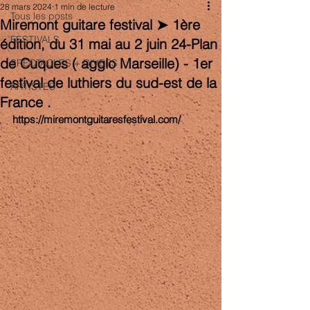
28 mars 2024
1 min de lecture
Tous les posts
Miremont guitare festival ➤ 1ère
FESTIVALS
édition, du 31 mai au 2 juin 24-Plan
de Cuques ( agglo Marseille) - 1er
SPECTACLES + DIVERS
festival de luthiers du sud-est de la
ARTISTES
France .
https://miremontguitaresfestival.com/