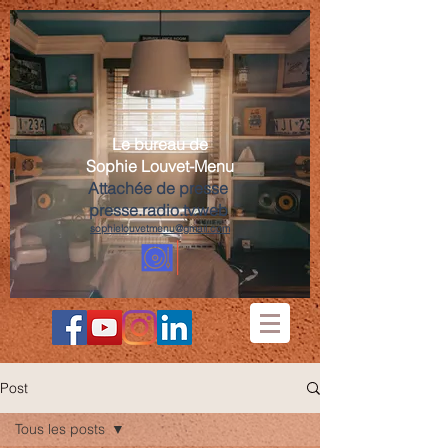
Le bureau de
Sophie Louvet-Menu
Attachée de presse
presse.radio.tv.web
sophielouvetmenu@gmail.com
Post
Tous les posts