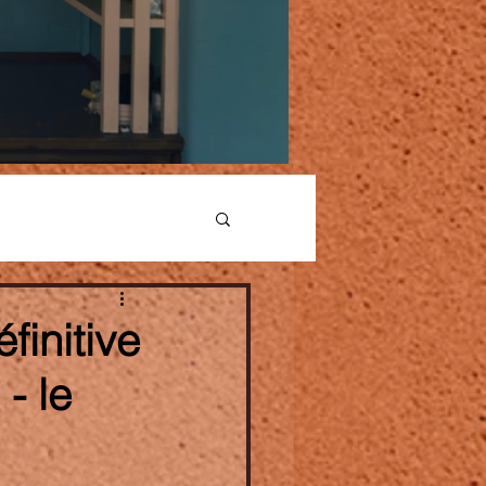
finitive
- le