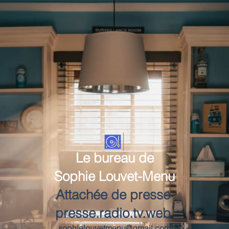
Le bureau de
Sophie Louvet-Menu
Attachée de presse
presse.radio.tv.web
sophielouvetmenu@gmail.com