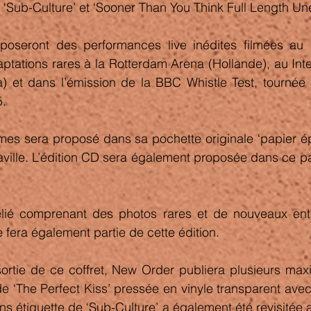
, ‘Sub-Culture’ et ‘Sooner Than You Think Full Length Un
oseront des performances live inédites filmées au 
ptations rares à la Rotterdam Arena (Hollande), au Inte
) et dans l’émission de la BBC Whistle Test, tournée 
. 
es sera proposé dans sa pochette originale ‘papier épa
ville. L’édition CD sera également proposée dans ce pa
elié comprenant des photos rares et de nouveaux entr
era également partie de cette édition. 
sortie de ce coffret, New Order publiera plusieurs maxi
de ‘The Perfect Kiss’ pressée en vinyle transparent avec ‘
ns étiquette de ‘Sub-Culture’ a également été revisitée