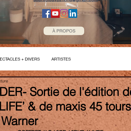
À PROPOS
ECTACLES + DIVERS
ARTISTES
cture
R- Sortie de l'édition dé
IFE’ & de maxis 45 tours 
 Warner