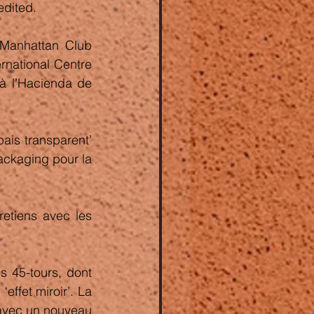
edited.
Manhattan Club 
rnational Centre 
à l’Hacienda de 
is transparent’ 
ckaging pour la 
etiens avec les 
s 45-tours, dont 
effet miroir’.
La 
 avec un nouveau 