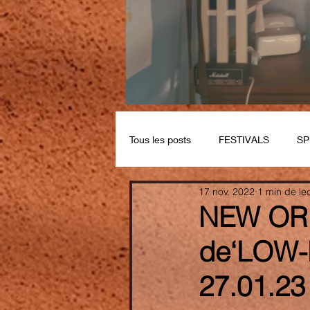
Tous les posts
FESTIVALS
SP
17 nov. 2022
1 min de le
NEW ORDE
de‘LOW-L
27.01.23