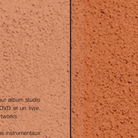
leur album studio 
VD et un livre. 
rtworks.  
es instrumentaux 