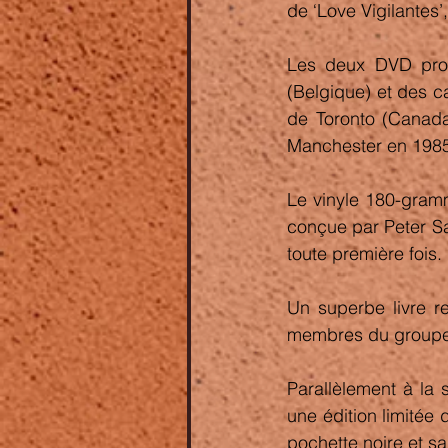
de ‘Love Vigilantes’
Les deux DVD prop
(Belgique) et des ca
de Toronto (Canada
Manchester en 1985
Le vinyle 180-gramm
conçue par Peter Sa
toute première fois. 
Un superbe livre r
membres du groupe f
Parallèlement à la 
une édition limitée 
pochette noire et sa