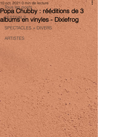
10 oct. 2021
0 min de lecture
Tous les posts
Popa Chubby : rééditions de 3
FESTIVALS
albums en vinyles - Dixiefrog
SPECTACLES + DIVERS
ARTISTES