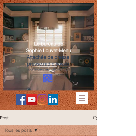
Le bureau de
Sophie Louvet-Menu
Attachée de presse
presse.radio.tv.web
sophielouvetmenu@gmail.com
Post
Tous les posts