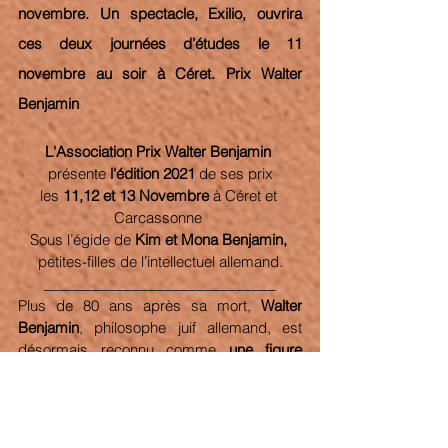
novembre. Un spectacle, Exilio, ouvrira 
ces deux journées d’études le 11 
novembre au soir à Céret. Prix Walter 
Benjamin
L'Association Prix Walter Benjamin
présente 
l'édition 2021
 de ses prix
les 
11,12 et 13 Novembre
 à Céret et 
Carcassonne 
Sous l’égide de 
Kim et Mona Benjamin,
petites-filles de l’intellectuel allemand.
_____________________________
Plus de 80 ans après sa mort, 
Walter 
Benjamin
, philosophe juif allemand, est 
désormais reconnu comme 
une figure 
majeure de la pensée européenne,
 dont 
l’œuvre couvrant toutes les formes 
d’expression, la philosophie, l’art, mais 
aussi la science, la religion et la politique, 