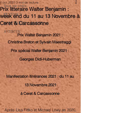
6 oct. 2021
3 min de lecture
Tous les posts
Prix litteraire Walter Benjamin :
FESTIVALS
week end du 11 au 13 Novembre à
Ceret & Carcassonne
SPECTACLES + DIVERS
ARTISTES
Prix Walter Benjamin 2021 : 
Christine Breton et Sylvain Maestraggi 
Prix spécial Walter Benjamin 2021 : 
Georges Didi-Huberman 
Manifestation itinérances 2021 : du 11 au 
13 Novembre 2021
à Ceret & Carcassonne 
Après Lisa Fittko et Michael Löwy en 2020, 