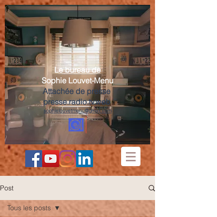
Le bureau de
Sophie Louvet-Menu
Attachée de presse
presse.radio.tv.web
sophielouvetmenu@gmail.com
Post
Tous les posts