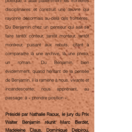
politique, il abat patiemment les frontières 
disciplinaires et construit une œuvre qui 
rayonne désormais au-delà des frontières. 
Du Benjamin chez un penseur qui sait se 
faire tantôt conteur, tantôt monteur, tantôt 
montreur, puisant aux rebuts, citant à 
comparaitre là une archive, là une photo, 
un roman... Du Benjamin, bien 
évidemment, quand héritant de la pensée 
de Benjamin, il la ramène à nous, vivante et 
incandescente, nous apprenant, au 
passage, à « prendre position ».
Présidé par Nathalie Raoux, le jury du Prix 
Walter Benjamin réunit Marc Berdet, 
Madeleine Claus, Dominique Delpirou, 