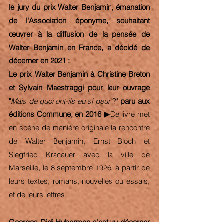
le jury du prix Walter Benjamin, émanation 
de l'Association éponyme, souhaitant 
œuvrer à la diffusion de la pensée de 
Walter Benjamin en France, a décidé de 
décerner en 2021 :
Le prix Walter Benjamin à Christine Breton 
et Sylvain Maestraggi pour leur ouvrage 
"
Mais de quoi ont-ils eu si peur 
?
" paru aux 
éditions Commune, en 2016 ▶︎
Ce livre met 
en scène de manière originale la rencontre 
de Walter Benjamin, Ernst Bloch et 
Siegfried Kracauer avec la ville de 
Marseille, le 8 septembre 1926, à partir de 
leurs textes, romans, nouvelles ou essais, 
et de leurs lettres.
Georges Didi-Huberman s’est vu décerner 