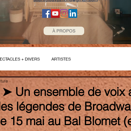
À PROPOS
ECTACLES + DIVERS
ARTISTES
cture
➤ Un ensemble de voix 
des légendes de Broadwa
le 15 mai au Bal Blomet (