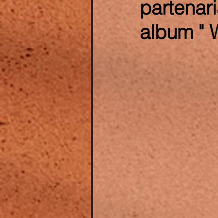
partenar
album " W