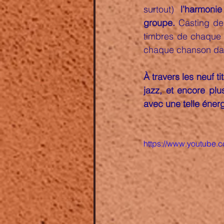
surtout) 
l’harmoni
groupe.
 Casting de
timbres de chaque vo
chaque chanson da
À travers les neuf t
jazz, et encore plu
avec une telle énerg
https://www.youtube