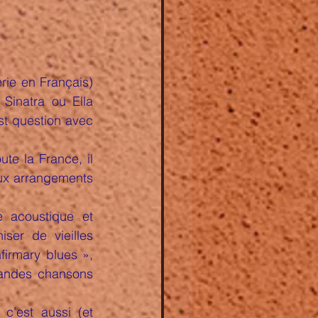
erie en Français) 
inatra ou Ella 
st question avec 
e la France, il 
ux arrangements 
e acoustique et 
ser de vieilles 
irmary blues », 
randes chansons 
’est aussi (et 