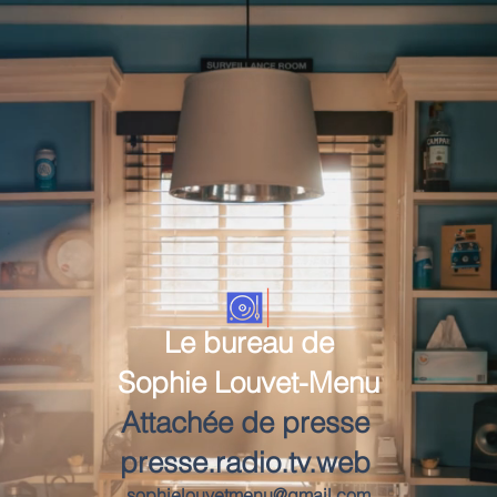
Le bureau de
Sophie Louvet-Menu
Attachée de presse
presse.radio.tv.web
sophielouvetmenu@gmail.com