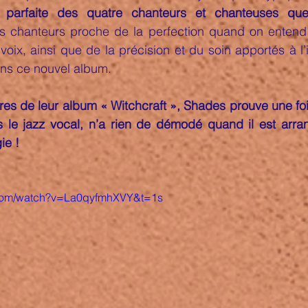
e parfaite des quatre chanteurs et chanteuses qu
s chanteurs proche de la perfection quand on entend l
ix, ainsi que de la précision et du soin apportés à l’i
ns ce nouvel album.
itres de leur album « Witchcraft », Shades prouve une foi
s le jazz vocal, n’a rien de démodé quand il est arrang
ie !
.com/watch?v=La0qyfmhXVY&t=1s