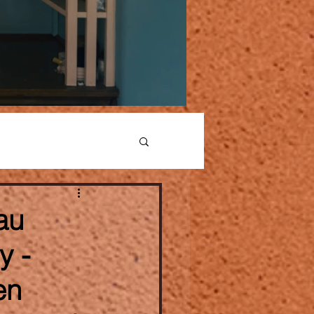
au
y -
en