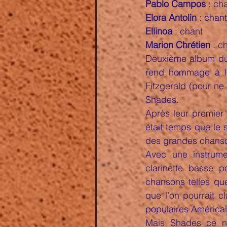
Pablo Campos
 : ch
Elora Antolin
 : chant
Ellinoa 
: chant
Marion Chrétien
 : c
Deuxième album du
rend hommage à l’
Fitzgerald (pour ne 
Shades.
Après leur premier 
était temps que le 
des grandes chanso
Avec une instrumen
clarinette basse p
chansons telles qu
que l’on pourrait c
populaires América
Mais Shades ce n’e