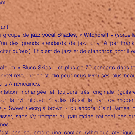
ant
hant
 groupe de 
jazz vocal
Shades, « Witchcraft »
 (sorcell
un des grands standards de jazz chanté par Frank S
citer qu’eux). Et c’est de jazz et de standards dont il e
album « Blues Skies » et plus de 70 concerts dans tout
sextet retourne en studio pour nous livrer ses plus bea
ns Américaines.
tation inchangée et toujours très originale (guitar
our la rythmique), Shades réussi le pari de moderni
e « Sweet Georgia brown » ou encore "Saint James inf
lasser, sans s’y tromper au patrimoine national des g
ines.
st pas seulement une section rythmique atypique, c