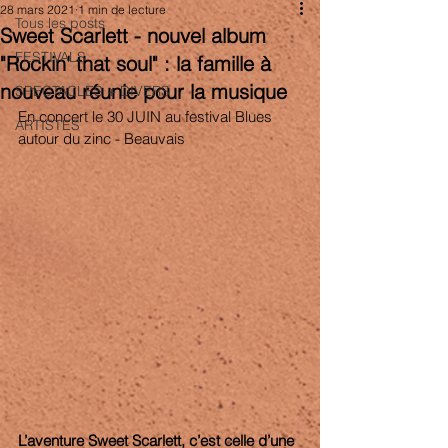
28 mars 2021
1 min de lecture
Tous les posts
Sweet Scarlett - nouvel album
FESTIVALS
"Rockin' that soul" : la famille à
nouveau réunie pour la musique
SPECTACLES + DIVERS
En concert le 30 JUIN au festival Blues 
ARTISTES
autour du zinc - Beauvais 
L’aventure Sweet Scarlett, c’est celle d’une 