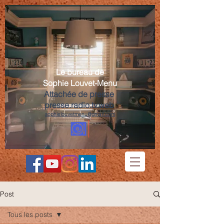
Le bureau de
Sophie Louvet-Menu
Attachée de presse
presse.radio.tv.web
sophielouvetmenu@gmail.com
Post
Tous les posts