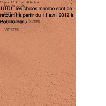
24 janv. 2019
1 min de lecture
Tous les posts
TUTU : les chicos mambo sont de
FESTIVALS
retour !! à partir du 11 avril 2019 à
Bobino-Paris
SPECTACLES + DIVERS
http://tutu.valprod.fr/
ARTISTES