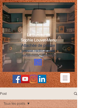
Le bureau de
Sophie Louvet-Menu
Attachée de presse
presse.radio.tv.web
sophielouvetmenu@gmail.com
Post
Tous les posts