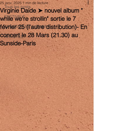
25 janv. 2025
1 min de lecture
Tous les posts
Virginie Daide ➤ nouvel album "
FESTIVALS
while we're strollin" sortie le 7
février 25 (l'autre distribution)- En
SPECTACLES + DIVERS
concert le 28 Mars (21.30) au
ARTISTES
Sunside-Paris