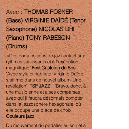
Avec : 
THOMAS POSNER 
(Bass) VIRGINIE DAÏDÉ (Tenor 
Saxophone) NICOLAS DRI 
(Piano) TONY RABESON 
(Drums)
«
Des compositions de jazz actuel aux 
rythmes saisissants et à l'exécution 
magnifique" 
Fest Castejon de Sos
"Avec style et habileté, Virginie Daïdé 
s'affirme dans ce nouvel album. Une 
révélation". 
TSF JAZZ 
   "Bravo, donc, à 
une musicienne et à ses comparses 
avec qui il faudra désormais compter 
dans la jazzosphère hexagonale, où 
elle occupe une place de choix. 
Couleurs jazz
Du mouvement du pédalier au son et à 