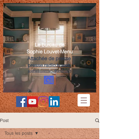
Le bureau de
Sophie Louvet-Menu
Attachée de presse
presse.radio.tv.web
sophielouvetmenu@gmail.com
Post
Tous les posts