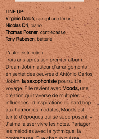
LINE UP: 
Virginie Daïdé
, saxophone ténor
Nicolas Dri
, piano
Thomas Posner
, contrebasse
Tony Rabeson,
 batterie
L'autre distribution 
Trois ans après son premier album 
Dream Jobim autour d’arrangements 
en sextet des oeuvres d'Antônio Carlos 
Jobim, 
la saxophoniste 
poursuit le 
voyage. Elle revient avec
 Moods,
 une 
création qui traverse de multiples 
influences : d’inspirations du hard bop 
aux harmonies modales, Moods est 
teinté d’époques qui se superposent. « 
J’aime laisser vivre les notes. Partager 
les mélodies avec la rythmique, la 
contrebasse. Que chacun puisse 