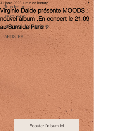
31 janv. 2023
1 min de lecture
Tous les posts
Virginie Daide présente MOODS :
FESTIVALS
nouvel album .En concert le 21.09
au Sunside Paris .
SPECTACLES + DIVERS
ARTISTES
Ecouter l'album ici