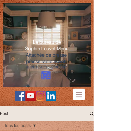
Le bureau de
Sophie Louvet-Menu
Attachée de presse
presse.radio.tv.web
sophielouvetmenu@gmail.com
Post
Tous les posts