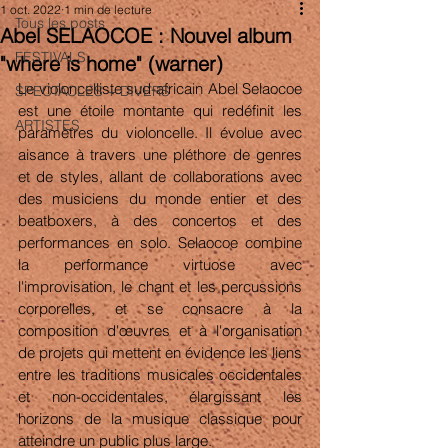
1 oct. 2022
1 min de lecture
Tous les posts
Abel SELAOCOE : Nouvel album
FESTIVALS
"where is home" (warner)
Le violoncelliste sud-africain Abel Selaocoe 
SPECTACLES + DIVERS
est une étoile montante qui redéfinit les 
ARTISTES
paramètres du violoncelle. Il évolue avec 
aisance à travers une pléthore de genres 
et de styles, allant de collaborations avec 
des musiciens du monde entier et des 
beatboxers, à des concertos et des 
performances en solo. Selaocoe combine 
la performance virtuose avec 
l'improvisation, le chant et les percussions 
corporelles, et se consacre à la 
composition d'œuvres et à l'organisation 
de projets qui mettent en évidence les liens 
entre les traditions musicales occidentales 
et non-occidentales, élargissant les 
horizons de la musique classique pour 
atteindre un public plus large.