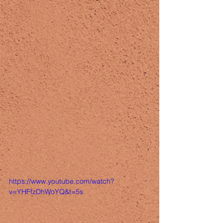
https://www.youtube.com/watch?
v=YHFfzDhWoYQ&t=5s