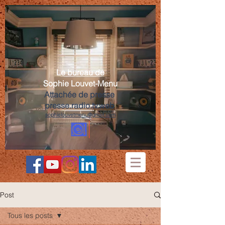
Le bureau de
Sophie Louvet-Menu
Attachée de presse
presse.radio.tv.web
sophielouvetmenu@gmail.com
Post
Tous les posts