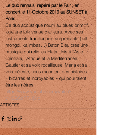
Le duo rennais  repéré par le Fair , en 
concert le 11 Octobre 2019 au SUNSET à 
Paris . 
Ce duo acoustique nourri au blues primitif, 
joue une folk venue d'ailleurs. Avec ses 
instruments traditionnels surprenants (luth 
mongol, kalimbas…) Baton Bleu crée une 
musique qui relie les Etats Unis à l'Asie 
Centrale, l'Afrique et la Méditerranée. 
Gautier et sa voix rocailleuse, Maria et sa 
voix céleste, nous racontent des histoires 
« bizarres et incroyables » qui pourraient 
être les nôtres
https://www.youtube.com/watch?
v=QGSbRPJIjMc
ARTISTES