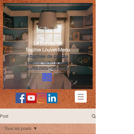
Le bureau de
Sophie Louvet-Menu
Attachée de presse
presse.radio.tv.web
sophielouvetmenu@gmail.com
Post
Tous les posts