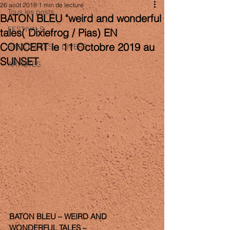
26 août 2018
1 min de lecture
Tous les posts
BATON BLEU "weird and wonderful
FESTIVALS
tales( Dixiefrog / Pias) EN
CONCERT le 11 Octobre 2019 au
SPECTACLES + DIVERS
SUNSET
ARTISTES
BATON BLEU – WEIRD AND 
WONDERFUL TALES –