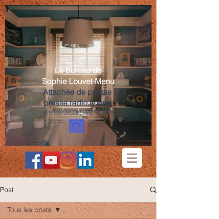
Le bureau de
Sophie Louvet-Menu
Attachée de presse
presse.radio.tv.web
sophielouvetmenu@gmail.com
Post
Tous les posts