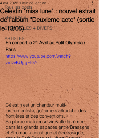
4 avr. 2022
1 min de lecture
Tous les posts
Celestin "miss lune" : nouvel extrait
FESTIVALS
de l'album "Deuxieme acte" (sortie
le 13/05)
SPECTACLES + DIVERS
ARTISTES
En concert le 21 Avril au Petit Olympia / 
Paris 
https://www.youtube.com/watch?
v=IzvKUggEIGY
Célestin est un chanteur multi-
instrumentiste, qui aime s’affranchir des 
frontières et des conventions.
Sa plume malicieuse virevolte librement 
dans les grands espaces entre Brassens 
et Stromae, acoustique et électronique, 