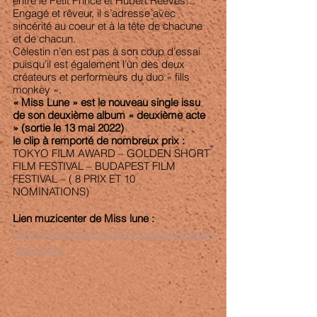
entre le Petit Prince et Hubert Reeves…
Engagé et rêveur, il s’adresse avec 
sincérité au coeur et à la tête de chacune 
et de chacun.
Célestin n’en est pas à son coup d’essai 
puisqu’il est également l’un des deux 
créateurs et performeurs du duo « fills 
monkey ».
« Miss Lune » est le nouveau single issu 
de son deuxième album « deuxième acte 
» (sortie le 13 mai 2022)
le clip à remporté de nombreux prix : 
TOKYO FILM AWARD – GOLDEN SHORT 
FILM FESTIVAL – BUDAPEST FILM 
FESTIVAL – ( 8 PRIX ET 10 
NOMINATIONS) 
Lien muzicenter de Miss lune : 
https://muzicenter.yacast.fr/pl/20b46/clestin
-miss-lune