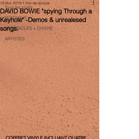
10 févr. 2019
1 min de lecture
Tous les posts
DAVID BOWIE "spying Through a
FESTIVALS
Keyhole" -Demos & unrealesed
songs.
SPECTACLES + DIVERS
ARTISTES
COFFRET VINYLE INCLUANT QUATRE 