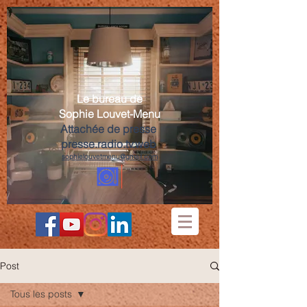
Le bureau de
Sophie Louvet-Menu
Attachée de presse
presse.radio.tv.web
sophielouvetmenu@gmail.com
Post
Tous les posts