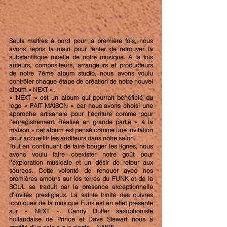
Seuls maîtres à bord pour la première fois, nous 
avons repris la main pour tenter de retrouver la 
substantifique moelle de notre musique. A la fois 
auteurs, compositeurs, arrangeurs et producteurs 
de notre 7ème album studio, nous avons voulu 
contrôler chaque étape de création de notre nouvel 
album « NEXT ».
« NEXT » est un album qui pourrait bénéficié du 
logo « FAIT MAISON » car nous avons choisi une 
approche artisanale pour l’écriture comme pour 
l’enregistrement. Réalisé en grande partie « à la 
maison » cet album est pensé comme une invitation 
pour accueillir les auditeurs dans notre salon.
Tout en continuant de faire bouger les lignes, nous 
avons voulu faire coexister notre goût pour 
l’exploration musicale et un désir de retour aux 
sources. Cette volonté de renouer avec nos 
premières amours sur les terres du FUNK et de la 
SOUL se traduit par la présence exceptionnelle 
d’invités prestigieux. La sainte trinité des cuivres 
iconiques de la musique Funk est en effet présente 
sur « NEXT ». Candy Dulfer saxophoniste 
hollandaise de Prince et Dave Stewart nous a 