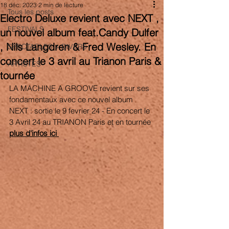
18 déc. 2023
2 min de lecture
Tous les posts
Electro Deluxe revient avec NEXT ,
FESTIVALS
un nouvel album feat.Candy Dulfer
, Nils Langdren & Fred Wesley. En
SPECTACLES + DIVERS
concert le 3 avril au Trianon Paris &
ARTISTES
tournée
LA MACHINE A GROOVE revient sur ses 
fondamentaux avec ce nouvel album 
NEXT : sortie le 9 fevrier 24 - En concert le 
3 Avril 24 au TRIANON Paris et en tournée 
plus d'infos ici 