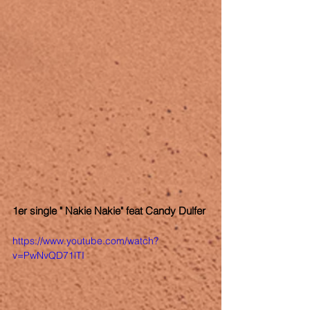
1er single " Nakie Nakie" feat Candy Dulfer 
https://www.youtube.com/watch?
v=PwNvQD71lTI