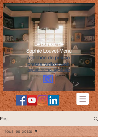
Le bureau de
Sophie Louvet-Menu
Attachée de presse
presse.radio.tv.web
sophielouvetmenu@gmail.com
Post
Tous les posts