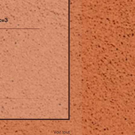
x=3
  
Voir tout