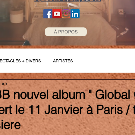
À PROPOS
ECTACLES + DIVERS
ARTISTES
ture
B nouvel album " Global G
rt le 11 Janvier à Paris / 
siere