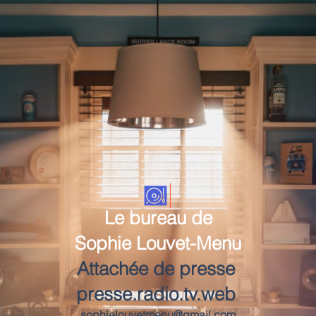
Le bureau de
Sophie Louvet-Menu
Attachée de presse
presse.radio.tv.web
sophielouvetmenu@gmail.com