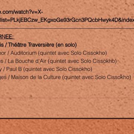
e.com/watch?v=X-
list=PLkjEBCzw_EKgxoGe93rGcn3PQcbHwyk4D&inde
RNEE: 
s / Théâtre Traversière (en solo)   
 / Auditorium (quintet avec Solo Cissokho)               
/ La Bouche d’Air (quintet avec Solo Cissokho)            
 Paul B (quintet avec Solo Cissokho)              
s / Maison de la Culture (quintet avec Solo Cissokho) 