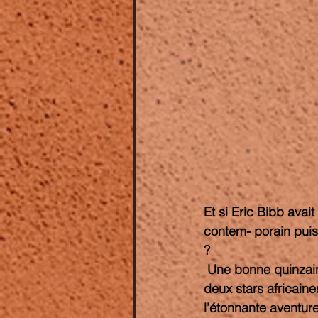
Et si Eric Bibb avait
contem- porain puis
?
 Une bonne quinzaine de musiciens de haut-vol, américains, européens, jamaïcains et 
deux stars africaine
l’étonnante aventur