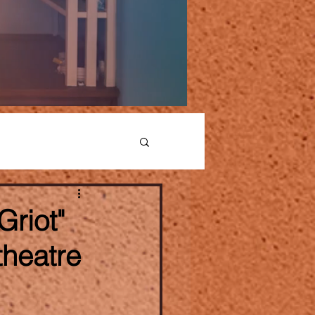
riot"
theatre