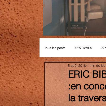
Tous les posts
FESTIVALS
SP
5 août 2018
1 min de lec
ERIC BIB
:en conce
la traver