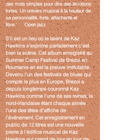
des mots simples pour dire des émotions 
fortes. Un univers musical à la hauteur de 
sa personnalité, forte, attachante et 
libre.
"      
Open jazz
S’il est un lieu où le talent de Kaz 
Hawkins s’exprime parfaitement c’est 
bien la scène. Cet album enregistré au 
Summer Camp Festival de Brezoi en 
Roumanie en est la preuve irréfutable. 
Devenu l’un des festivals de blues qui 
compte le plus en Europe, Brezoi a 
depuis longtemps couronné Kaz 
Hawkins comme l’une de ses reines, la 
nord-irlandaise étant chaque année 
l’une des têtes d’affiche de 
l’événement. Cet enregistrement en 
public de 12 titres est une nouvelle 
pierre à l’édifice musical de Kaz 
Hawkins qui prend de jour en jour de 