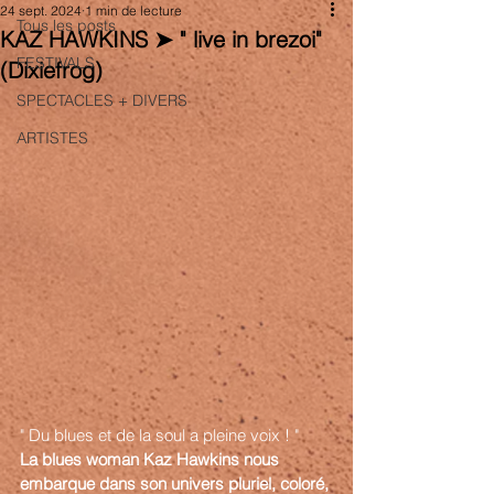
24 sept. 2024
1 min de lecture
Tous les posts
KAZ HAWKINS ➤ " live in brezoi"
FESTIVALS
(Dixiefrog)
SPECTACLES + DIVERS
ARTISTES
" Du blues et de la soul a pleine voix ! "
La blues woman Kaz Hawkins nous 
embarque dans son univers pluriel, coloré, 