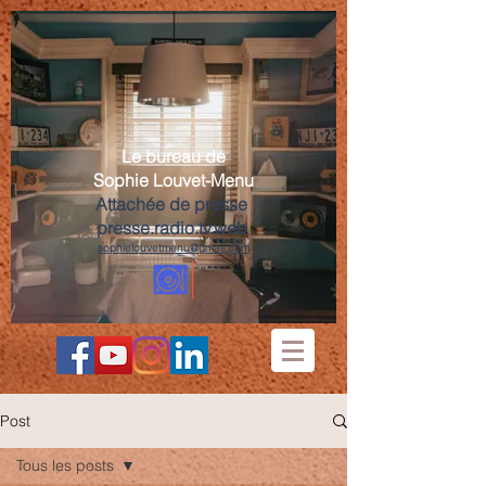
Le bureau de
Sophie Louvet-Menu
Attachée de presse
presse.radio.tv.web
sophielouvetmenu@gmail.com
Post
Tous les posts