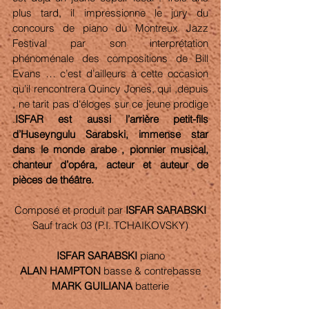
plus tard, il impressionne le jury du 
concours de piano du Montreux Jazz 
Festival par son interprétation 
phénoménale des compositions de Bill 
Evans … c’est d’ailleurs à cette occasion 
qu’il rencontrera Quincy Jones, qui ,depuis 
, ne tarit pas d‘éloges sur ce jeune prodige 
.
ISFAR est aussi l’arrière petit-fils 
d’Huseyngulu Sarabski, immense star 
dans le monde arabe , pionnier musical, 
chanteur d’opéra, acteur et auteur de 
pièces de théâtre.
Composé et produit par 
ISFAR SARABSKI
Sauf track 03 (P.I. TCHAIKOVSKY)
ISFAR SARABSKI
 piano
ALAN HAMPTON
 basse & contrebasse
MARK GUILIANA
 batterie