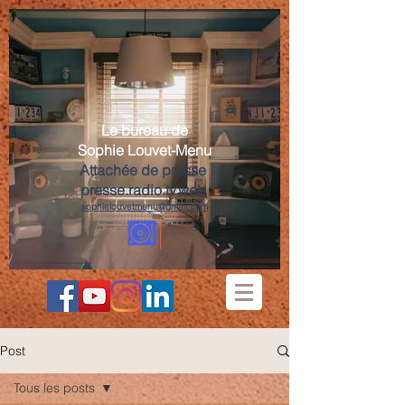
Le bureau de
Sophie Louvet-Menu
Attachée de presse
presse.radio.tv.web
sophielouvetmenu@gmail.com
Post
Tous les posts