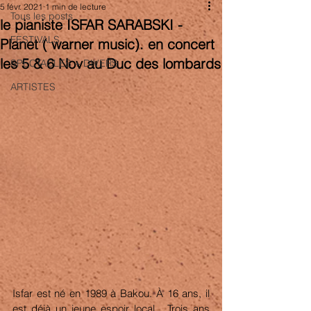
5 févr. 2021
1 min de lecture
Tous les posts
le pianiste ISFAR SARABSKI -
FESTIVALS
Planet ( warner music). en concert
les 5 & 6 Nov au Duc des lombards
SPECTACLES + DIVERS
ARTISTES
Isfar est né en 1989 à Bakou. À 16 ans, il 
est déjà un jeune espoir local . Trois ans 